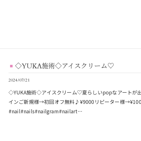
◇YUKA施術◇アイスクリーム♡
2024/07/21
◇YUKA施術◇アイスクリーム♡夏らしいpopなアートが出
インご新規様→初回オフ無料♪¥9000リピーター様→¥10
#nail#nails#nailgram#nailart…