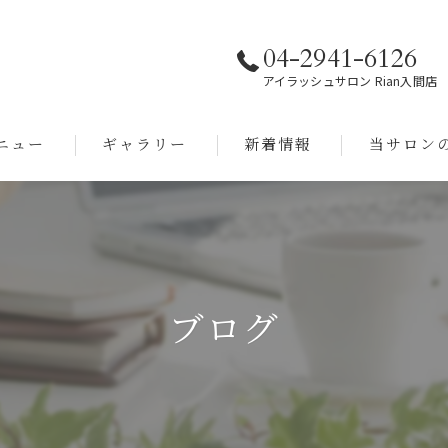
04-2941-6126
アイラッシュサロン Rian入間店
ニュー
ギャラリー
新着情報
当サロン
パーマ
エクステ
パリジェンヌ
ブログ
ラッシュリフ
眉毛