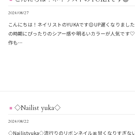
2024/08/27
こんにちは！ネイリストのYUKAです😌UP遅くなりま
の時期にぴったりのシアー感や明るいカラーが人気です♡
作も…
◇Nailist yuka◇
2024/08/22
◇Nailistyuka◇流行りのリボンネイル🎀甘くなり