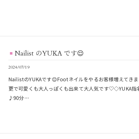
Nailist のYUKA です😌
2024/07/19
NailistのYUKAです😌Footネイルをやるお客様増
更で可愛くも大人っぽくも出来て大人気です♡◇YUKA指
♪90分…