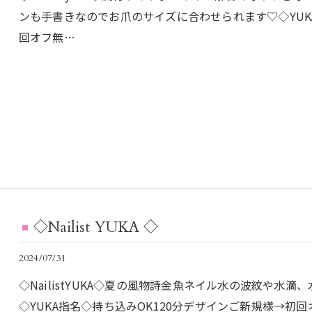
ンも手書きなのでお爪のサイズに合わせられます♡◇YUK
回オフ無…
◇Nailist YUKA ◇
2024/07/31
◇NailistYUKA◇夏の風物詩金魚ネイル水の波紋や水
◇YUKA指名◇持ち込みOK120分デザインご新規様→初回オ