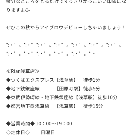
余分なところをとるだけですっきりかっこいい印象にな
りますよ🥳
ぜひこの秋からアイブロウデビューしちゃいましょう！
*:・゜。*:・゜*:・゜。*:・゜。*:・゜。*:・゜。*:・゜。
*:・゜。*:・゜*:・゜。*:・゜。*:・゜。*:・
≪Rian浅草店≫
◆つくばエクスプレス【浅草駅】 徒歩1分
◆地下鉄銀座線 【田原町駅】徒歩5分
◆東武伊勢崎線・地下鉄銀座線【浅草駅】徒歩10分
◆都営地下鉄浅草線 【浅草駅】 徒歩15分
◆営業時間◆ 10：00～19：00
◇定休日◇ 日曜日